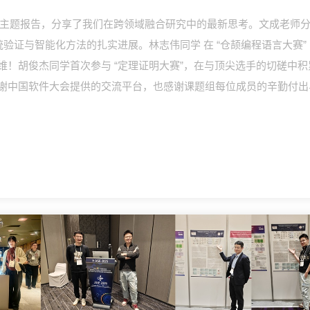
做主题报告，分享了我们在跨领域融合研究中的最新思考。文成老师分别在
统验证与智能化方法的扎实进展。林志伟同学 在 “仓颉编程语言大赛”
维！胡俊杰同学首次参与 “定理证明大赛”，在与顶尖选手的切磋中
谢中国软件大会提供的交流平台，也感谢课题组每位成员的辛勤付出