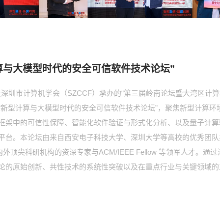
算与大模型时代的安全可信软件技术论坛”
圳及深圳市计算机学会（SZCCF）承办的“第三届岭南论坛暨大湾区计
“新型计算与大模型时代的安全可信软件技术论坛”，聚焦新型计算环
框架中的可信性保障、智能化软件验证与形式化分析、以及量子计算
平台。本论坛由来自西安电子科技大学、深圳大学等高校的优秀团队
外顶尖科研机构的资深专家与ACM/IEEE Fellow 等领军人才
论的原始创新、共性技术的系统性突破以及在重点行业与关键领域的