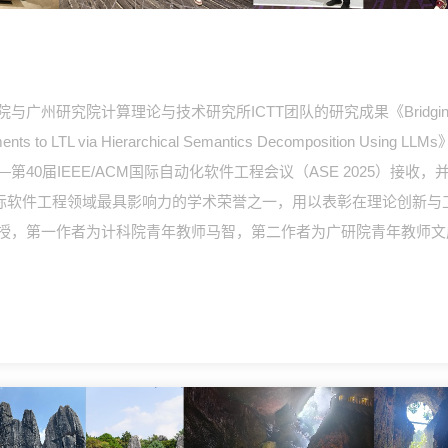
算理论与技术研究所ICTT团队的研究成果《Bridging Natural Langu
quirements to LTL via Hierarchical Semantics Decomposi
0届IEEE/ACM国际自动化软件工程会议（ASE 2025）接收，并荣
rd）。该奖项是国际软件工程领域最具影响力的学术荣誉之一，用以表彰在理
授，第一作者为计科院青年教师马智，第二作者为广研院青年教师文